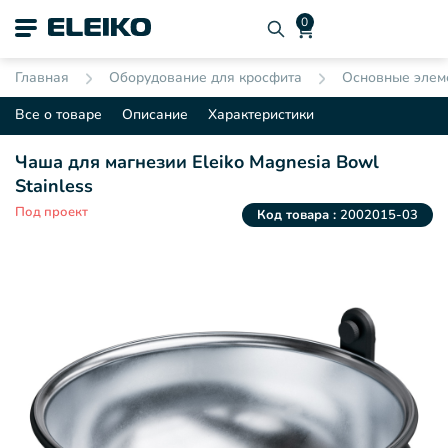
Главная
Оборудование для кросфита
Основные элеме
Все о товаре
Описание
Характеристики
Чаша для магнезии Eleiko Magnesia Bowl
Stainless
Под проект
Код товара :
2002015-03