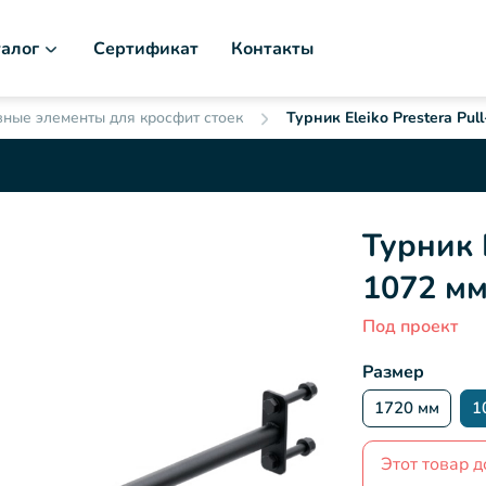
алог
Сертификат
Контакты
ные элементы для кросфит стоек
Турник Eleiko Prestera Pul
Турник E
1072 мм
Под проект
Размер
1720 мм
1
Этот товар д