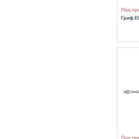
Под пр
Гриф El
Под пр