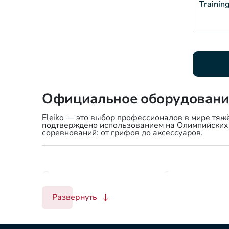
Trainin
Официальное оборудование 
Eleiko — это выбор профессионалов в мире тяж
подтверждено использованием на Олимпийских 
соревнований: от грифов до аксессуаров.
Основные категории оборудования
Развернуть
1. Грифы для штанг и гантелей
Грифы Eleiko Olympic WL Competition Bar
: п