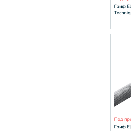
Гриф El
Techniq
Под пр
Гриф El