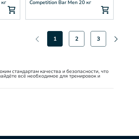
 кг
Competition Bar Men 20 кг
1
2
3
ким стандартам качества и безопасности, что
айдёте всё необходимое для тренировок и
кг), сертифицированные IWF для соревнований.