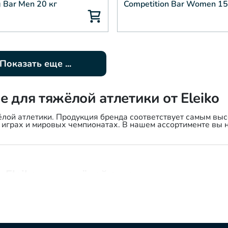
g Bar Men 20 кг
Competition Bar Women 15
Показать еще ...
для тяжёлой атлетики от Eleiko
ёлой атлетики. Продукция бренда соответствует самым высо
играх и мировых чемпионатах. В нашем ассортименте вы н
 Eleiko для тяжёлой атлетики
рофессиональные грифы для мужчин (20 кг) и женщин (15 