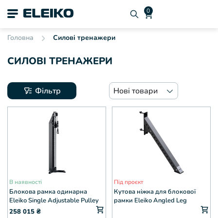
Головна
Силові тренажери
СИЛОВІ ТРЕНАЖЕРИ
Фільтр
Нові товари
В наявності
Під проєкт
Блокова рамка одинарна
Кутова ніжка для блокової
Eleiko Single Adjustable Pulley
рамки Eleiko Angled Leg
Multi Station
Support
258 015
₴