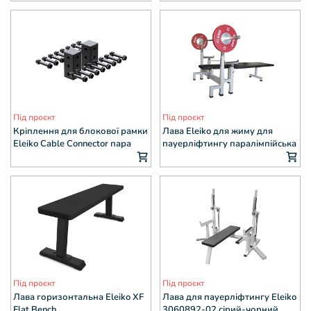
Під проєкт
Під проєкт
Кріплення для блокової рамки
Лава Eleiko для жиму для
Eleiko Cable Connector пара
пауерліфтингу паралімпійська
3001187-02
Під проєкт
Під проєкт
Лава горизонтальна Eleiko XF
Лава для пауерліфтингу Eleiko
Flat Bench
3060892-02 сірий-чорний