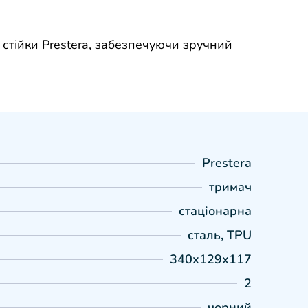
 стійки Prestera, забезпечуючи зручний
Prestera
тримач
стаціонарна
сталь, TPU
340х129х117
2
чорний