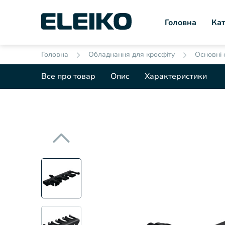
Головна
Кат
Головна
Обладнання для кросфіту
Основні 
Все про товар
Опис
Характеристики