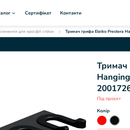
алог
Сертифікат
Контакти
елементи для кросфіт стійок
Тримач грифа Eleiko Prestera Ha
Тримач 
Hanging
200172
Під проєкт
Колір