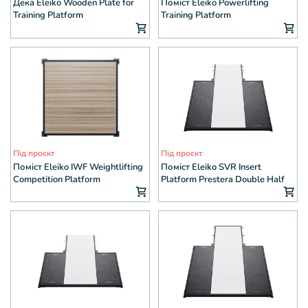
Дека Eleiko Wooden Plate for
Поміст Eleiko Powerlifting
Training Platform
Training Platform
Під проєкт
Під проєкт
Помiст Eleiko IWF Weightlifting
Поміст Eleiko SVR Insert
Competition Platform
Platform Prestera Double Half
Rack large