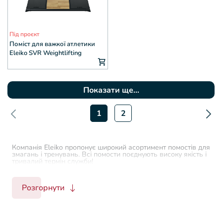
Під проєкт
Поміст для важкої атлетики
Eleiko SVR Weightlifting
Показати ще...
1
2
Компанія Eleiko пропонує широкий асортимент помостів для
змагань і тренувань. Всі помости поєднують високу якість і
тривалий термін служби!
Розгорнути