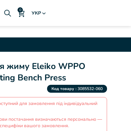
УКР
я жиму Eleiko WPPO
ting Bench Press
Код товару :
3085532-060
оступний для замовлення під індивідуальний
умови постачання визначаються персонально —
 специфіки вашого замовлення.