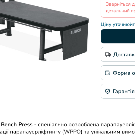
Зверніться д
детальний п
Ціну уточнюй
Доставка
Форма о
Гарантія
 Bench Press
- спеціально розроблена парапауерлі
зації парапауерліфтингу (WPPO) та унікальним вимог