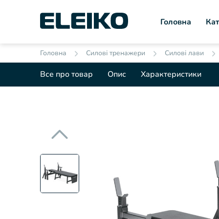
Головна
Кат
Головна
Силові тренажери
Силові лави
Все про товар
Опис
Характеристики