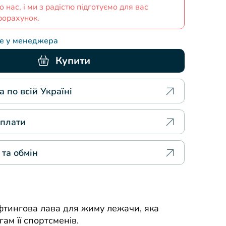
о нас, і ми з радістю підготуємо для вас
рорахунок.
те у менеджера
Купити
 по всій Україні
плати
 та обмін
фтингова лава для жиму лежачи, яка
ам її спортсменів.